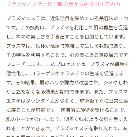
プラズマエステとは？肌の奥から引き出す美の力
あなたの肌にぴったりのプラズマエステを見つ
けよう
プラズマエステは、近年注目を集めている美容法の一つ
プラズマエステを受けた後のアフターケアの重
です。この技術は、プラズマを利用して肌の再生を促進
要性
し、本来の美しさを引き出すことを目的としています。
美しさを保つために：プラズマエステの定期的
プラズマは、気体が高温で電離して生じる状態であり、
な利用法
その特性を利用することで、肌の奥にある真皮層までア
プローチします。 このプロセスでは、プラズマが細胞を
活性化し、コラーゲンやエラスチンの生成を促進しま
す。その結果、肌のハリや弾力が改善され、シミやしわ
が目立たなくなる効果が期待できます。また、プラズマ
エステはダウンタイムが少なく、施術後すぐに日常生活
に戻ることが可能です。 定期的に施術を受けることで、
肌のトーンが均一になり、明るく弾むような肌を手に入
れることができます。プラズマエステを取り入れて、あ