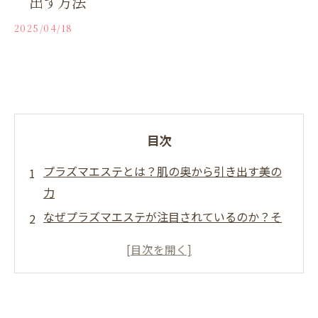
出す方法
2025/04/18
目次
プラズマエステとは？肌の奥から引き出す美の
力
なぜプラズマエステが注目されているのか？そ
の科学的根拠
施術の流れ：プラズマエステの体験レポート
プラズマエステの効果を実感した瞬間！心と体
の変化