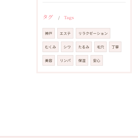
タグ
Tags
神戸
エステ
リラクゼーション
むくみ
シワ
たるみ
毛穴
丁寧
美容
リンパ
保湿
安心